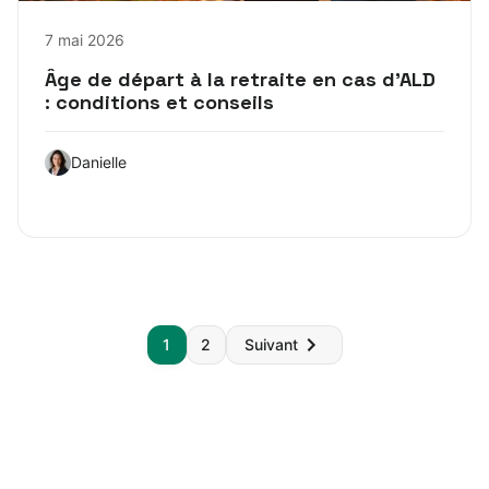
7 mai 2026
Âge de départ à la retraite en cas d’ALD
: conditions et conseils
Danielle
Pagination
1
2
Suivant
des
publications