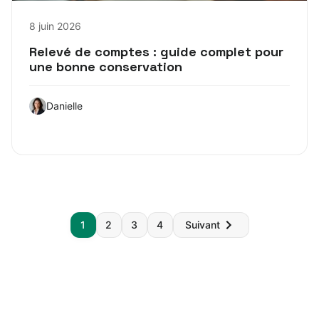
8 juin 2026
Relevé de comptes : guide complet pour
une bonne conservation
Danielle
Pagination
1
2
3
4
Suivant
des
publications