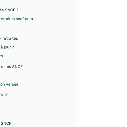
tés SNCF ?
retraites sncf com
 retraités
à jour ?
es
traités SNCF
non versée
 SNCF
e SNCF