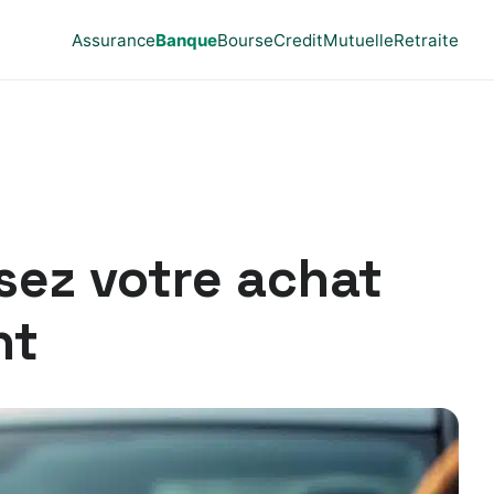
Assurance
Banque
Bourse
Credit
Mutuelle
Retraite
sez votre achat
nt