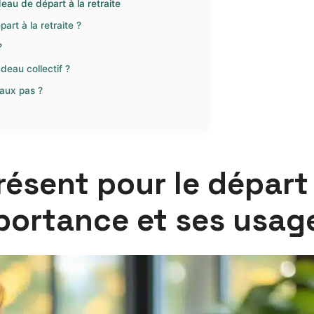
eau de départ à la retraite
rt à la retraite ?
?
eau collectif ?
faux pas ?
résent pour le départ 
ortance et ses usag