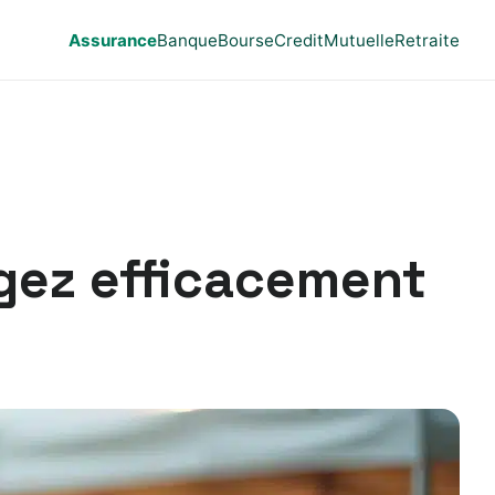
Assurance
Banque
Bourse
Credit
Mutuelle
Retraite
égez efficacement