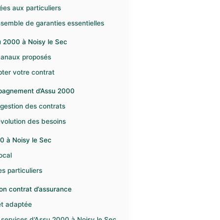
es aux particuliers
semble de garanties essentielles
u 2000 à Noisy le Sec
 canaux proposés
pter votre contrat
ompagnement d’Assu 2000
 gestion des contrats
évolution des besoins
0 à Noisy le Sec
ocal
s particuliers
on contrat d’assurance
et adaptée
 services d’Assu 2000 à Noisy le Sec