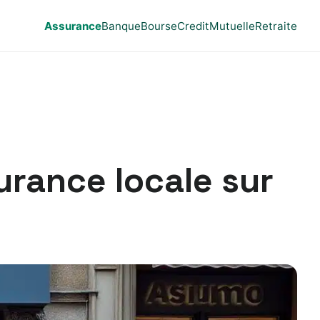
Assurance
Banque
Bourse
Credit
Mutuelle
Retraite
urance locale sur